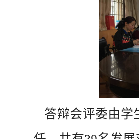
答辩会评委由学
任，共有39名发