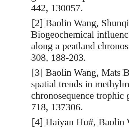
442, 130057
.
[2]
Baolin Wang, Shunq
Biogeochemical influenc
along a peatland chrono
308, 188-203
.
[3]
Baolin Wang, Mats B.
spatial trends in methyl
chronosequence trophic 
718
,
137306
.
[4]
Haiyan Hu#, Baolin