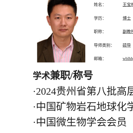
姓名：
王宝
学历：
博士
职称：
副教
导师类别：
硕导
邮箱：
wblh
兼职
/
称号
学术
·2024贵州省第八批
·中国矿物岩石地球化
·中国微生物学会会员