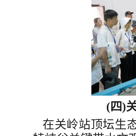
(四
在关岭站顶坛生