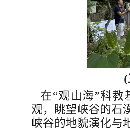
在
“观山海”科
观，眺望峡谷的石
峡谷的地貌演化与