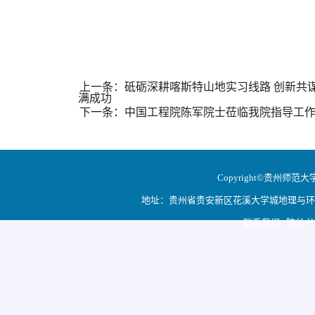
上一条：砥砺深耕喀斯特山地实习线路 创新共
满成功
下一条：中国工程院陈军院士莅临我院指导工
Copyright©贵州师范大学地
地址：贵州省贵安新区花溪大学城地理与环境科学学院
联系我们 院长书