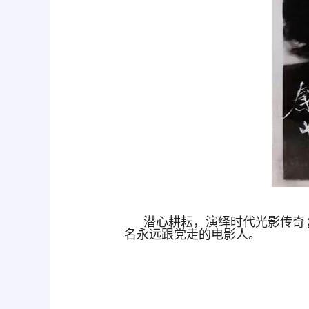
潜心耕耘，演绎时代光影传奇
名永远跟党走的电影人。