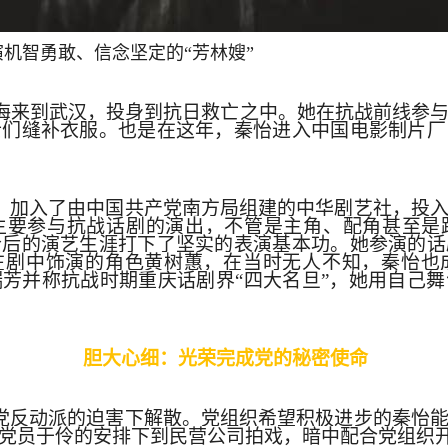
机智勇敢、信念坚定的“芳林嫂”
开上海来到武汉，投身到抗日救亡之中。她在抗战前线参
士们缝补衣服。也是在这年，秦怡进入中国电影制片厂
庆，加入了由中国共产党南方局组建的中华剧艺社，投
主要参与抗战话剧的演出，不管是主角、配角甚至是
今后的演艺生涯打下了坚实的表演基本功。她参演的话
她在剧中饰演的角色黄树蕙，在当时无人不知，秦怡也
芳并称抗战时期重庆话剧界“四大名旦”，她用自己
胆大心细：光荣完成党的秘密使命
民党反动派的迫害下解散。党组织希望积极进步的秦怡
党员于伶的安排下到民营公司拍戏，暗中配合党组织