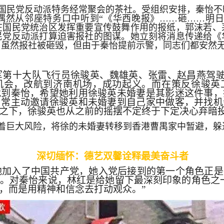
国民党反动派特务经常聚会的茶社。受组织安排，秦怡不
偶然从邻座特务口中听到“《华西晚报》……砸……明日
在国民党统治区发挥重要宣传鼓舞作用的报纸，郭沫若、
民党反动派打算迫害报社的图谋。她立刻将消息传递给《
，虽然报社被砸毁，但由于秦怡提前示警，同志们都安然
党空军第十大队飞行员徐骏英、魏雄英、张雷、赵昌燕驾
机会，改航到济南机场，成功起义。而在策反徐骏英
找到秦怡，希望她利用徐骏英未婚妻是其影迷这件事，
，常主动邀请徐骏英和未婚妻到自己家中做客，并找机
之下，徐骏英也从之前的摇摆不定终于下定决心弃暗
着巨大风险，将徐的未婚妻转移到香港曹禺家中暂避，躲
深切缅怀：德艺双馨诠释最美奋斗者
光荣地加入了中国共产党，她入党后接到的第一个角色正
。对秦怡来说，林红是给她留下最深刻印象的角色之
，而是用精神和信念去打动观众。”