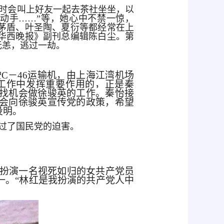
时会叫上好友一起去茶社坐坐，以
动手……”等，她心中不禁一惊，
茅盾、叶圣陶、夏衍等都经常在上
华西晚报》副刊总编辑陈白尘。第
无恙，逃过一劫。
驶C－46运输机，由上海江湾机场
工作中发挥重要作用的，正是秦
找机会做徐骏英的工作。秦怡接
会向徐骏英宣传党的政策，希望
投明。
过了国民党的迫害。
是扮演一名视死如归的女共产党员
一。“林红是我扮演的共产党人中