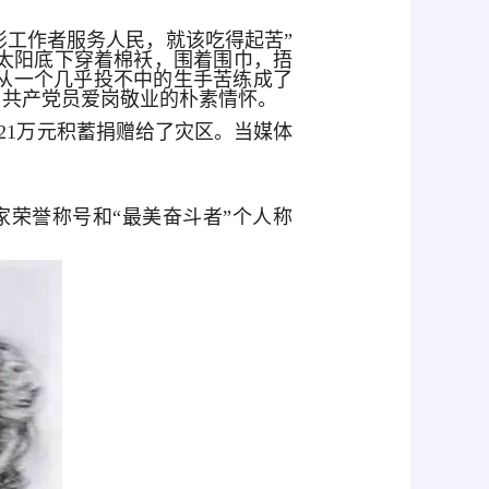
影工作者服务人民，就该吃得起苦”
太阳底下穿着棉袄，围着围巾，捂
从一个几乎投不中的生手苦练成了
名共产党员爱岗敬业的朴素情怀。
21万元积蓄捐赠给了灾区。当媒体
。
家荣誉称号和“最美奋斗者”个人称