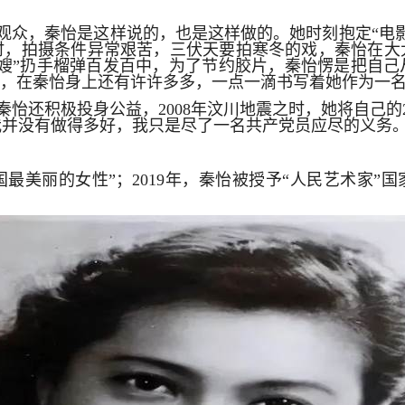
观众，秦怡是这样说的，也是这样做的。她时刻抱定“电
时，拍摄条件异常艰苦，三伏天要拍寒冬的戏，秦怡在大
林嫂”扔手榴弹百发百中，为了节约胶片，秦怡愣是把自己
事，在秦怡身上还有许许多多，一点一滴书写着她作为一
怡还积极投身公益，2008年汶川地震之时，她将自己的
我并没有做得多好，我只是尽了一名共产党员应尽的义务
最美丽的女性”；2019年，秦怡被授予“人民艺术家”国