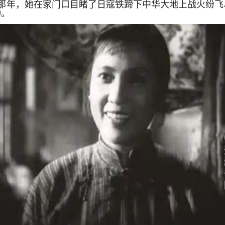
0岁那年，她在家门口目睹了日寇铁蹄下中华大地上战火纷
种。