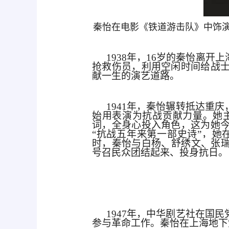
秦怡在电影《铁道游击队》中饰演
1938年，16岁的秦怡离
抢救伤员，利用空闲时间给战
献一生的演艺道路。
1941年，秦怡辗转抵达重
始用表演为抗战贡献力量。她
词，全身心投入角色，这为她
“抗战五年来第一部史诗”，
时，秦怡与白杨、舒绣文、张瑞
号召民众团结起来、投身抗日。
1947年，中华剧艺社在国
参与革命工作。秦怡在上海地下