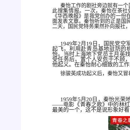
秦怡工作的剧社旁边就有一个
此搜集情报。一次，秦怡在茶社
《华西晚报》是我党创办的一份
面发表文章。秦怡听到的正是国
二天，国民党特务果然扑向报社
1949年2月19日，国民
起飞，利用赴青岛基地驻防的
怡。当时上海地下党员王月英
受任务后，置个人安危于不顾
他起义。在秦怡耐心细致的工作
徐骏英成功起义后，秦怡又冒
1959年5月20日，秦怡
——电影《青春之歌》中的林红
最美的一个，这不是说形象好看