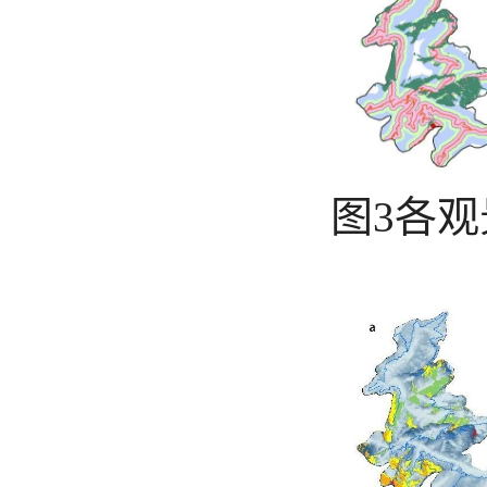
图
3
各观