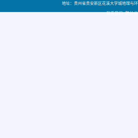
地址：贵州省贵安新区花溪大学城地理与环境科学学院
联系我们 院长书