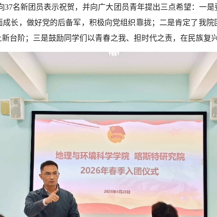
向
37名新团员表示祝贺，并向广大团员青年提出三点希望：一
面成长，做好党的后备军，积极向党组织靠拢；二是肯定了我院
上新台阶；三是鼓励同学们以青春之我、担时代之责，在民族复