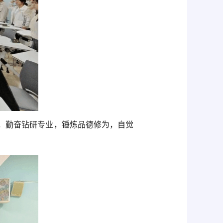
，勤奋钻研专业，锤炼品德修为，自觉