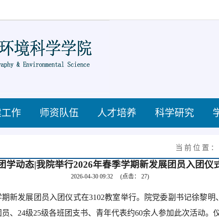
建工作
师资队伍
人才培养
科学研究
当前位置
团学动态|我院举行2026年春季学期新发展团员入团仪
2026-04-30 09:32
(点击：
27
)
春季学期新发展团员入团仪式在3102教室举行。院党委副书记徐
团员、24级25级各班团支书、青年代表约60余人参加此次活动