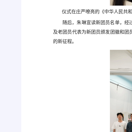
仪式在庄严嘹亮的《中华人民共和
随后，朱琳宣读新团员名单，经
及老团员代表为新团员颁发团徽和团
的新征程。