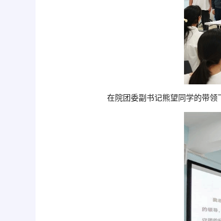
在院团委副书记熊望同学的带领