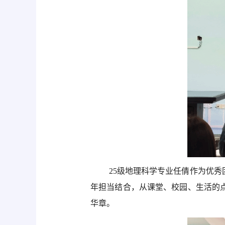
25级地理科学专业任倩作为优
年担当结合，从课堂、校园、生活的
华章。