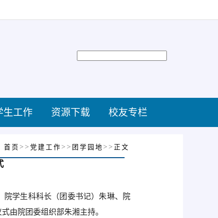
学生工作
资源下载
校友专栏
：
>>
>>
>>
首页
党建工作
团学园地
正文
式
黎明、院学生科科长（团委书记）朱琳、院
。仪式由院团委组织部朱湘主持。