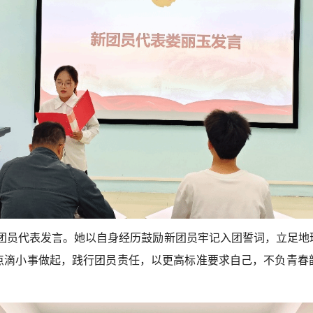
秀团员代表发言。她以自身经历
鼓励
新团员牢记入团誓词，立足地
点滴小事做起，践行团员责任，以更高标准要求自己，不负青春