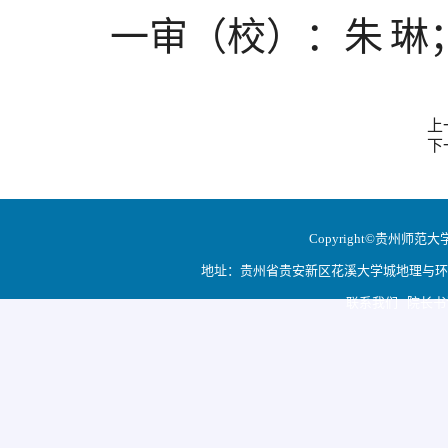
一审
（
校
）
：朱
琳
上
下
Copyright©贵州师范大学地
地址：贵州省贵安新区花溪大学城地理与环境科学学院
联系我们 院长书