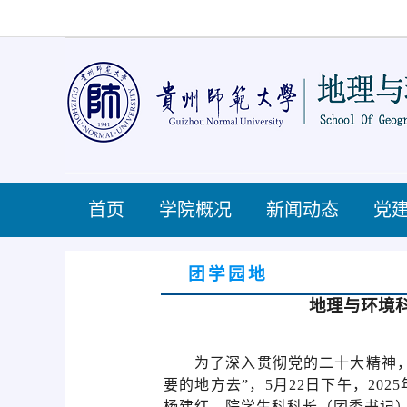
首页
学院概况
新闻动态
党
团学园地
地理与环境科
为了深入贯彻党的二十大精神
要的地方去”，5月2
2
日下午，
202
5
杨建红
、院
学生科科长（
团委书记