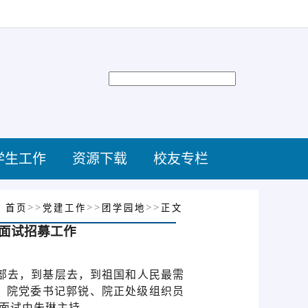
学生工作
资源下载
校友专栏
：
>>
>>
>>
首页
党建工作
团学园地
正文
者面试招募工作
西部去，到基层去，到祖国和人民最需
。
院
党委书记郭锐、院正处级组织员
面试由朱琳主持。