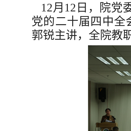
12
月
12
日，
院党
党的二十届四中全
郭锐主讲，全院教