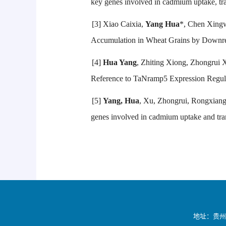
key genes involved in cadmium uptake, tra
[3] Xiao Caixia,
Yang Hua
*, Chen Xingw
Accumulation in Wheat Grains by Downreg
[4]
Hua Yang
, Zhiting Xiong, Zhongrui 
Reference to TaNramp5 Expression Regul
[5]
Yang, Hua
, Xu, Zhongrui, Rongxiang 
genes involved in cadmium uptake and tra
地址：贵州省