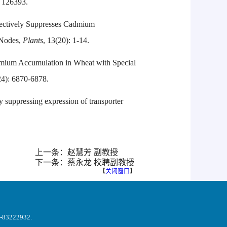
: 126393.
ffectively Suppresses Cadmium
 Nodes,
Plants
, 13(20): 1-14.
admium Accumulation in Wheat with Special
24): 6870-6878.
suppressing expression of transporter
上一条：赵慧芳 副教授
下一条：蔡永龙 校聘副教授
【
关闭窗口
】
222932.