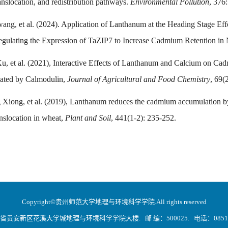
nslocation, and redistribution pathways
.
Environmental Pollution
, 376
ang, et al. (2024). Application of Lanthanum at the Heading Stage E
ulating the Expression of TaZIP7 to Increase Cadmium Retention in
Xu, et al. (2021), Interactive Effects of Lanthanum and Calcium on C
ated by Calmodulin,
Journal of Agricultural and Food Chemistry
, 69(
Xiong, et al. (2019), Lanthanum reduces the cadmium accumulation by 
nslocation in wheat,
Plant and Soil
, 441(1-2): 235-252.
Copyright©贵州师范大学地理与环境科学学院.All rights reserved
贵安新区花溪大学城地理与环境科学学院大楼. 邮 编：500025. 电话：0851-83