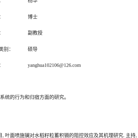
：
杨华
：
博士
：
副教授
类别：
硕导
：
yanghua102106@126.com
物系统的行为和归宿方面的研究。
目,
叶面喷施镧对水稻籽粒蓄积镉的阻控效应及其机理研究
. 主持