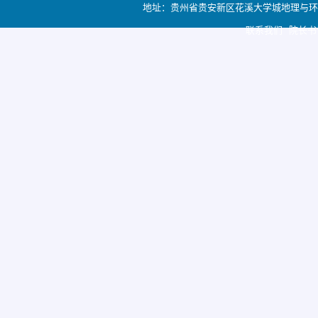
地址：贵州省贵安新区花溪大学城地理与环境科学学院
联系我们 院长书