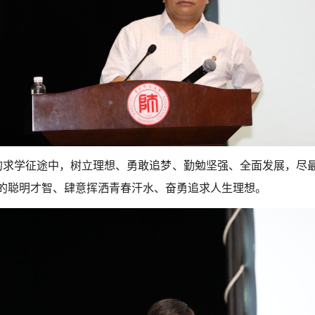
的求学征途中，树立理想、勇敢追梦、勤勉坚强、全面发展，尽
己的聪明才智、肆意挥洒青春汗水、奋勇追求人生理想。