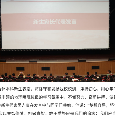
表全体本科新生表态，将恪守和发扬我校校训，秉持初心，用心学
果丰硕的地环喀院优良的学习氛围中，不懈努力、奋勇拼搏，做
究生新生代表吴吉康在发言中与同学们共勉，他说：“梦想容易，
应以睿智修梦，机敏睿智，敢于质疑应是我们的追求；我们应