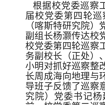
根据
校
党委巡察
届校党委第
四
轮巡
（喀斯特研究院）
副组长
杨灏
传达
校
校党委第
四
轮巡察
务副校长（正处）
小明
对抓好巡察整
长
周成海
向
地理与
导
班子反馈了巡察
究院）党委书记杨