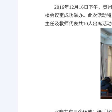
2016
年
12
月
16
日下午，贵
楼会议室成功举办。此次活动特
主任及教师代表共
10
人出席活动
比赛共有三个环节：选手比