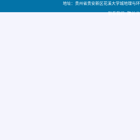
地址：贵州省贵安新区花溪大学城地理与环境科学学院
联系我们 院长书