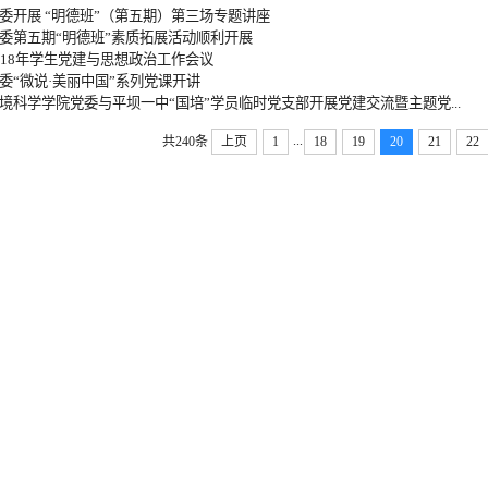
委开展 “明德班”（第五期）第三场专题讲座
委第五期“明德班”素质拓展活动顺利开展
018年学生党建与思想政治工作会议
委“微说·美丽中国”系列党课开讲
境科学学院党委与平坝一中“国培”学员临时党支部开展党建交流暨主题党...
...
共240条
上页
1
18
19
20
21
22